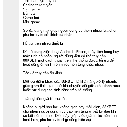
Thể thao trực tuyến.
Casino trực tuyến.
Slot game.
Bắn cá.
Game bài.
Mini game.
Sự đa dạng này giúp người dùng có thêm nhiều lựa chọn
phù hợp với sở thích cá nhân.
Hỗ trợ trên nhiều thiết bị
Dù sử dụng điện thoại Android, iPhone, máy tính bảng hay
máy tính cá nhân, người dùng đều có thể truy cập
88KBET một cách thuận tiện. Hệ thống được tối ưu để
hoạt động ổn định trên nhiều nền tảng khác nhau.
Tốc độ truy cập ổn định
Một ưu điểm khác của 88KBET là khả năng xử lý nhanh,
giúp giảm thời gian chờ khi chuyển đổi giữa các danh mục
hoặc sử dụng các tính năng trên hệ thống.
Trải nghiệm giải trí mọi lúc
Không bị giới hạn bởi không gian hay thời gian, 88KBET
cho phép người dùng truy cập nền tảng ở bất kỳ đâu khi
có kết nối Internet. Điều này giúp việc giải trí trở nên linh
hoạt hơn, phù hợp với nhịp sống hiện đại.