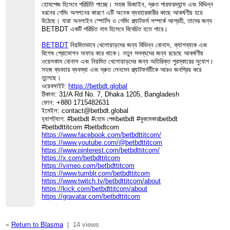
হোমপেজ হিসেবে পরিচিতি পাচ্ছে। সহজ ডিজাইন, দ্রুত পারফরম্যান্স এবং বিভিন্ন
ধরনের গেমিং অপশনের কারণে এটি অনেক ব্যবহারকারীর কাছে আকর্ষণীয় হয়ে
উঠেছে। যারা অনলাইন স্পোর্টস ও গেমিং প্ল্যাটফর্ম সম্পর্কে আগ্রহী, তাদের জন্য
BETBDT একটি পরিচিত নাম হিসেবে বিবেচিত হতে পারে।
BETBDT
নিয়মিতভাবে খেলোয়াড়দের জন্য বিভিন্ন বোনাস, ক্যাশব্যাক এবং
বিশেষ প্রোমোশন অফার করে থাকে। নতুন সদস্যদের জন্য রয়েছে আকর্ষণীয়
ওয়েলকাম বোনাস এবং নিয়মিত খেলোয়াড়দের জন্য অতিরিক্ত পুরস্কারের সুযোগ।
সহজ ব্যবহার ব্যবস্থা এবং দ্রুত লেনদেন প্ল্যাটফর্মটিকে আরও জনপ্রিয় করে
তুলেছে।
ওয়েবসাইট:
https://betbdt.global
ঠিকানা: 31/A Rd No. 7, Dhaka 1205, Bangladesh
ফোন: +880 1715482631
ইমেইল: contact@betbdt.global
হ্যাশট্যাগ: #betbdt #হোম পেজbetbdt #বুকমেকারbetbdt
#betbdttitcom #betbdtcom
https://www.facebook.com/betbdttitcom/
https://www.youtube.com/@betbdttitcom
https://www.pinterest.com/betbdttitcom/
https://x.com/betbdttitcom
https://vimeo.com/betbdttitcom
https://www.tumblr.com/betbdttitcom
https://www.twitch.tv/betbdttitcom/about
https://kick.com/betbdttitcom/about
https://gravatar.com/betbdttitcom
«
Return to Blasma
|
14 views