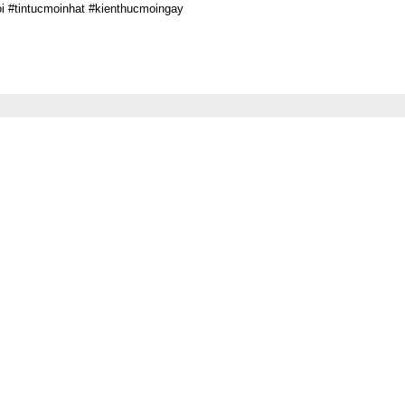
oi #tintucmoinhat #kienthucmoingay