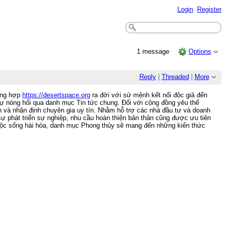
Login
Register
1 message
Options
Reply
|
Threaded
|
More
tổng hợp
https://desertspace.org
ra đời với sứ mệnh kết nối độc giả đến
 sự nóng hổi qua danh mục Tin tức chung. Đối với cộng đồng yêu thể
 và nhận định chuyên gia uy tín. Nhằm hỗ trợ các nhà đầu tư và doanh
sự phát triển sự nghiệp, nhu cầu hoàn thiện bản thân cũng được ưu tiên
uộc sống hài hòa, danh mục Phong thủy sẽ mang đến những kiến thức