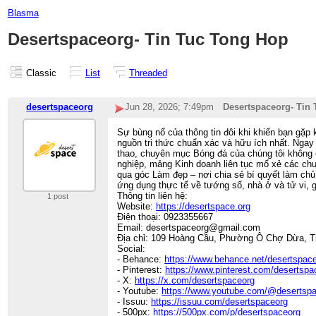
Blasma
Desertspaceorg- Tin Tuc Tong Hop
Classic
List
Threaded
desertspaceorg
Jun 28, 2026; 7:49pm
Desertspaceorg- Tin
Sự bùng nổ của thông tin đôi khi khiến bạn gặp k
nguồn tri thức chuẩn xác và hữu ích nhất. Ngay 
thao, chuyên mục Bóng đá của chúng tôi không 
nghiệp, mảng Kinh doanh liên tục mổ xẻ các chu
qua góc Làm đẹp – nơi chia sẻ bí quyết làm ch
ứng dụng thực tế về tướng số, nhà ở và tử vi, 
Thông tin liên hệ:
1 post
Website:
https://desertspace.org
Điện thoại: 0923355667
Email: desertspaceorg@gmail.com
Địa chỉ: 109 Hoàng Cầu, Phường Ô Chợ Dừa, T
Social:
- Behance:
https://www.behance.net/desertspac
- Pinterest:
https://www.pinterest.com/desertspa
- X:
https://x.com/desertspaceorg
​- Youtube:
https://www.youtube.com/@desertsp
- Issuu:
https://issuu.com/desertspaceorg
- 500px:
https://500px.com/p/desertspaceorg