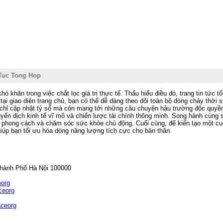
 Tuc Tong Hop
hó khăn trong việc chắt lọc giá trị thực tế. Thấu hiểu điều đó, trang tin tức 
tại giao diện trang chủ, bạn có thể dễ dàng theo dõi toàn bộ dòng chảy thời
chỉ cập nhật tỷ số mà còn mang tới những câu chuyện hậu trường độc quyền
yển dịch kinh tế vĩ mô và chiến lược tài chính thông minh. Song hành cùng 
ủ phong cách và chăm sóc sức khỏe chủ động. Cuối cùng, để kiến tạo một c
giúp bạn tối ưu hóa dòng năng lượng tích cực cho bản thân.
hành Phố Hà Nội 100000
eorg
ceorg
aceorg