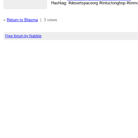
Hashtag: #desertspaceorg #tintuctonghop #tinm
«
Return to Blasma
|
3 views
Free forum by Nabble