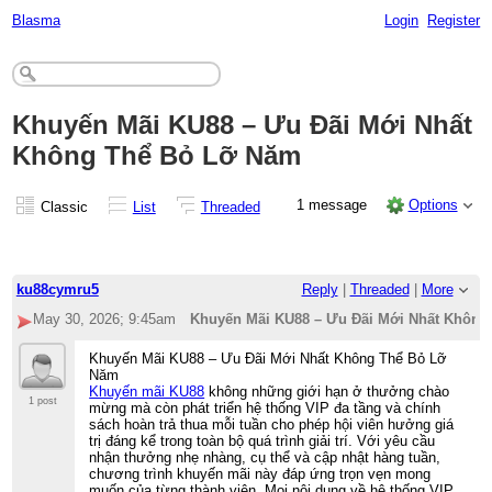
Blasma
Login
Register
Khuyến Mãi KU88 – Ưu Đãi Mới Nhất
Không Thể Bỏ Lỡ Năm
1 message
Options
Classic
List
Threaded
ku88cymru5
Reply
|
Threaded
|
More
May 30, 2026; 9:45am
Khuyến Mãi KU88 – Ưu Đãi Mới Nhất Không
Khuyến Mãi KU88 – Ưu Đãi Mới Nhất Không Thể Bỏ Lỡ
Năm
Khuyến mãi KU88
không những giới hạn ở thưởng chào
1 post
mừng mà còn phát triển hệ thống VIP đa tầng và chính
sách hoàn trả thua mỗi tuần cho phép hội viên hưởng giá
trị đáng kể trong toàn bộ quá trình giải trí. Với yêu cầu
nhận thưởng nhẹ nhàng, cụ thể và cập nhật hàng tuần,
chương trình khuyến mãi này đáp ứng trọn vẹn mong
muốn của từng thành viên. Mọi nội dung về hệ thống VIP