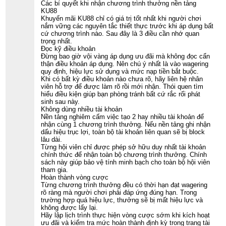
Các bí quyết khi nhận chương trình thưởng nền tảng
KU88
Khuyến mãi KU88 chỉ có giá trị tốt nhất khi người chơi
nắm vững các nguyên tắc thiết thực trước khi áp dụng bất
cứ chương trình nào. Sau đây là 3 điều cần nhớ quan
trọng nhất.
Đọc kỹ điều khoản
Đừng bao giờ vội vàng áp dụng ưu đãi mà không đọc cẩn
thận điều khoản áp dụng. Nên chú ý nhất là vào wagering
quy định, hiệu lực sử dụng và mức nạp tiền bắt buộc.
Khi có bất kỳ điều khoản nào chưa rõ, hãy liên hệ nhân
viên hỗ trợ để được làm rõ rồi mới nhận. Thói quen tìm
hiểu điều kiện giúp bạn phòng tránh bất cứ rắc rối phát
sinh sau này.
Không dùng nhiều tài khoản
Nền tảng nghiêm cấm việc tạo 2 hay nhiều tài khoản để
nhận cùng 1 chương trình thưởng. Nếu nền tảng ghi nhận
dấu hiệu trục lợi, toàn bộ tài khoản liên quan sẽ bị block
lâu dài.
Từng hội viên chỉ được phép sở hữu duy nhất tài khoản
chính thức để nhận toàn bộ chương trình thưởng. Chính
sách này giúp bảo vệ tính minh bạch cho toàn bộ hội viên
tham gia.
Hoàn thành vòng cược
Từng chương trình thưởng đều có thời hạn đạt wagering
rõ ràng mà người chơi phải đáp ứng đúng hạn. Trong
trường hợp quá hiệu lực, thưởng sẽ bị mất hiệu lực và
không được lấy lại.
Hãy lập lịch trình thực hiện vòng cược sớm khi kích hoạt
ưu đãi và kiểm tra mức hoàn thành định kỳ trong trang tài