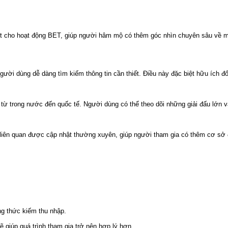
ệt cho hoạt động BET, giúp người hâm mộ có thêm góc nhìn chuyên sâu về mô
người dùng dễ dàng tìm kiếm thông tin cần thiết. Điều này đặc biệt hữu ích 
từ trong nước đến quốc tế. Người dùng có thể theo dõi những giải đấu lớn v
ệu liên quan được cập nhật thường xuyên, giúp người tham gia có thêm cơ sở 
.
ng thức kiếm thu nhập.
sẽ giúp quá trình tham gia trở nên hợp lý hơn.