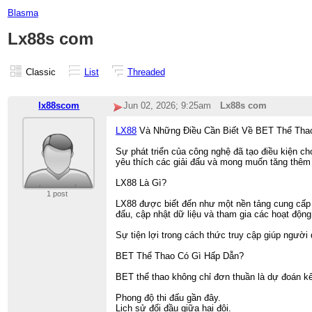
Blasma
Lx88s com
Classic
List
Threaded
lx88scom
Jun 02, 2026; 9:25am
Lx88s com
LX88
Và Những Điều Cần Biết Về BET Thể Tha
Sự phát triển của công nghệ đã tạo điều kiện ch
yêu thích các giải đấu và mong muốn tăng thêm 
LX88 Là Gì?
1 post
LX88 được biết đến như một nền tảng cung cấp cá
đấu, cập nhật dữ liệu và tham gia các hoạt độn
Sự tiện lợi trong cách thức truy cập giúp người
BET Thể Thao Có Gì Hấp Dẫn?
BET thể thao không chỉ đơn thuần là dự đoán kế
Phong độ thi đấu gần đây.
Lịch sử đối đầu giữa hai đội.