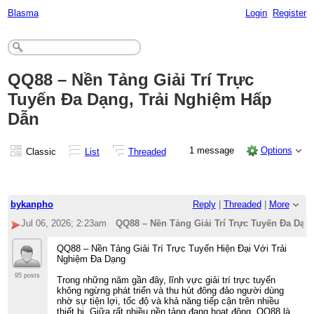
Blasma
Login
Register
QQ88 – Nền Tảng Giải Trí Trực
Tuyến Đa Dạng, Trải Nghiệm Hấp
Dẫn
1 message
Options
Classic
List
Threaded
bykanpho
Reply
|
Threaded
|
More
Jul 06, 2026; 2:23am
QQ88 – Nền Tảng Giải Trí Trực Tuyến Đa Dạn
QQ88 – Nền Tảng Giải Trí Trực Tuyến Hiện Đại Với Trải
Nghiệm Đa Dạng
95 posts
Trong những năm gần đây, lĩnh vực giải trí trực tuyến
không ngừng phát triển và thu hút đông đảo người dùng
nhờ sự tiện lợi, tốc độ và khả năng tiếp cận trên nhiều
thiết bị. Giữa rất nhiều nền tảng đang hoạt động, QQ88 là