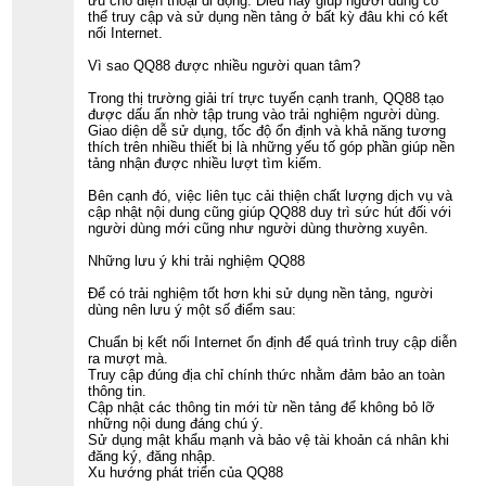
ưu cho điện thoại di động. Điều này giúp người dùng có
thể truy cập và sử dụng nền tảng ở bất kỳ đâu khi có kết
nối Internet.
Vì sao QQ88 được nhiều người quan tâm?
Trong thị trường giải trí trực tuyến cạnh tranh, QQ88 tạo
được dấu ấn nhờ tập trung vào trải nghiệm người dùng.
Giao diện dễ sử dụng, tốc độ ổn định và khả năng tương
thích trên nhiều thiết bị là những yếu tố góp phần giúp nền
tảng nhận được nhiều lượt tìm kiếm.
Bên cạnh đó, việc liên tục cải thiện chất lượng dịch vụ và
cập nhật nội dung cũng giúp QQ88 duy trì sức hút đối với
người dùng mới cũng như người dùng thường xuyên.
Những lưu ý khi trải nghiệm QQ88
Để có trải nghiệm tốt hơn khi sử dụng nền tảng, người
dùng nên lưu ý một số điểm sau:
Chuẩn bị kết nối Internet ổn định để quá trình truy cập diễn
ra mượt mà.
Truy cập đúng địa chỉ chính thức nhằm đảm bảo an toàn
thông tin.
Cập nhật các thông tin mới từ nền tảng để không bỏ lỡ
những nội dung đáng chú ý.
Sử dụng mật khẩu mạnh và bảo vệ tài khoản cá nhân khi
đăng ký, đăng nhập.
Xu hướng phát triển của QQ88