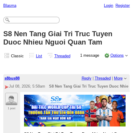
Blasma
Login
Register
S8 Nen Tang Giai Tri Truc Tuyen
Duoc Nhieu Nguoi Quan Tam
1 message
Options
Classic
List
Threaded
s8bus88
Reply
|
Threaded
|
More
Jul 08, 2026; 5:58am
S8 Nen Tang Giai Tri Truc Tuyen Duoc Nhieu
1 post