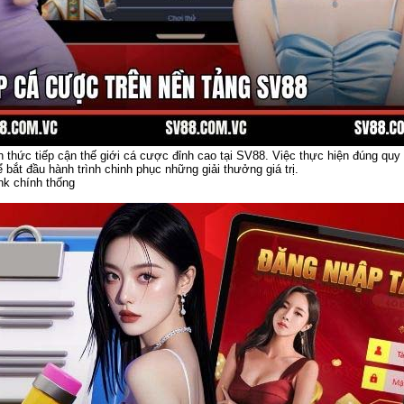
 thức tiếp cận thế giới cá cược đỉnh cao tại SV88. Việc thực hiện đúng quy 
ể bắt đầu hành trình chinh phục những giải thưởng giá trị.
nk chính thống