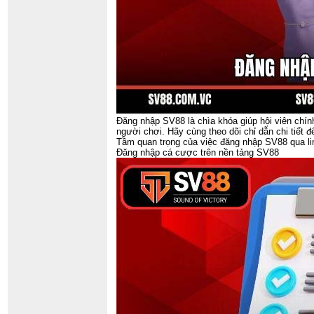
Đăng nhập SV88 là chìa khóa giúp hội viên chính
người chơi. Hãy cùng theo dõi chỉ dẫn chi tiết đ
Tầm quan trọng của việc đăng nhập SV88 qua li
Đăng nhập cá cược trên nền tảng SV88