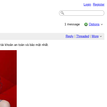
Login
Register
1 message
Options
Reply
|
Threaded
|
More
tài khoản an toàn và bảo mật nhất.