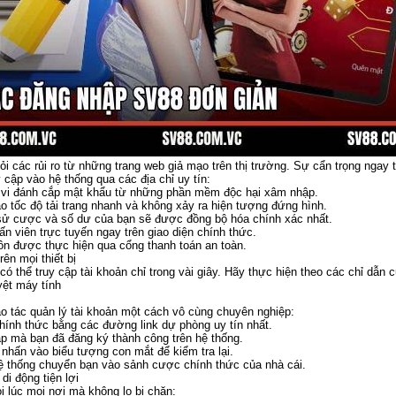
 các rủi ro từ những trang web giả mạo trên thị trường. Sự cẩn trọng ngay từ
y cập vào hệ thống qua các địa chỉ uy tín:
h vi đánh cắp mật khẩu từ những phần mềm độc hại xâm nhập.
o tốc độ tải trang nhanh và không xảy ra hiện tượng đứng hình.
 sử cược và số dư của bạn sẽ được đồng bộ hóa chính xác nhất.
vấn viên trực tuyến ngay trên giao diện chính thức.
uôn được thực hiện qua cổng thanh toán an toàn.
ên mọi thiết bị
có thể truy cập tài khoản chỉ trong vài giây. Hãy thực hiện theo các chỉ dẫn 
yệt máy tính
ao tác quản lý tài khoản một cách vô cùng chuyên nghiệp:
chính thức bằng các đường link dự phòng uy tín nhất.
ập mà bạn đã đăng ký thành công trên hệ thống.
nhấn vào biểu tượng con mắt để kiểm tra lại.
hệ thống chuyển bạn vào sảnh cược chính thức của nhà cái.
i động tiện lợi
i lúc mọi nơi mà không lo bị chặn: