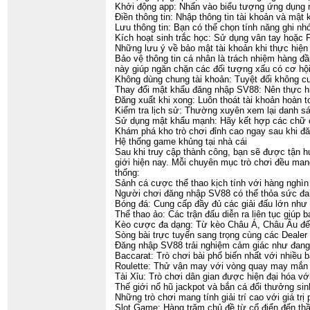
Khởi động app: Nhấn vào biểu tượng ứng dụng nh
Điền thông tin: Nhập thông tin tài khoản và mật 
Lưu thông tin: Bạn có thể chọn tính năng ghi nhớ
Kích hoạt sinh trắc học: Sử dụng vân tay hoặc 
Những lưu ý về bảo mật tài khoản khi thực hiệ
Bảo vệ thông tin cá nhân là trách nhiệm hàng đầ
này giúp ngăn chặn các đối tượng xấu có cơ hội 
Không dùng chung tài khoản: Tuyệt đối không c
Thay đổi mật khẩu đăng nhập SV88: Nên thực hiệ
Đăng xuất khi xong: Luôn thoát tài khoản hoàn t
Kiểm tra lịch sử: Thường xuyên xem lại danh sá
Sử dụng mật khẩu mạnh: Hãy kết hợp các chữ cá
Khám phá kho trò chơi đỉnh cao ngay sau khi 
Hệ thống game khủng tại nhà cái
Sau khi truy cập thành công, bạn sẽ được tận h
giới hiện nay. Mỗi chuyên mục trò chơi đều mang
thống:
Sảnh cá cược thể thao kịch tính với hàng nghìn
Người chơi đăng nhập SV88 có thể thỏa sức đam
Bóng đá: Cung cấp đầy đủ các giải đấu lớn như
Thể thao ảo: Các trận đấu diễn ra liên tục giúp 
Kèo cược đa dạng: Từ kèo Châu Á, Châu Âu đến 
Sòng bài trực tuyến sang trọng cùng các Dealer
Đăng nhập SV88 trải nghiệm cảm giác như đang 
Baccarat: Trò chơi bài phổ biến nhất với nhiều
Roulette: Thử vận may với vòng quay may mắn 
Tài Xỉu: Trò chơi dân gian được hiện đại hóa v
Thế giới nổ hũ jackpot và bắn cá đổi thưởng si
Những trò chơi mang tính giải trí cao với giá trị
Slot Game: Hàng trăm chủ đề từ cổ điển đến thần