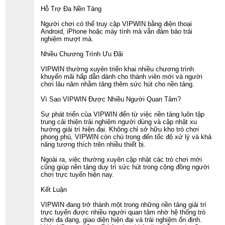
Hỗ Trợ Đa Nền Tảng
Người chơi có thể truy cập VIPWIN bằng điện thoại
Android, iPhone hoặc máy tính mà vẫn đảm bảo trải
nghiệm mượt mà.
Nhiều Chương Trình Ưu Đãi
VIPWIN thường xuyên triển khai nhiều chương trình
khuyến mãi hấp dẫn dành cho thành viên mới và người
chơi lâu năm nhằm tăng thêm sức hút cho nền tảng.
Vì Sao VIPWIN Được Nhiều Người Quan Tâm?
Sự phát triển của VIPWIN đến từ việc nền tảng luôn tập
trung cải thiện trải nghiệm người dùng và cập nhật xu
hướng giải trí hiện đại. Không chỉ sở hữu kho trò chơi
phong phú, VIPWIN còn chú trọng đến tốc độ xử lý và khả
năng tương thích trên nhiều thiết bị.
Ngoài ra, việc thường xuyên cập nhật các trò chơi mới
cũng giúp nền tảng duy trì sức hút trong cộng đồng người
chơi trực tuyến hiện nay.
Kết Luận
VIPWIN đang trở thành một trong những nền tảng giải trí
trực tuyến được nhiều người quan tâm nhờ hệ thống trò
chơi đa dạng, giao diện hiện đại và trải nghiệm ổn định.