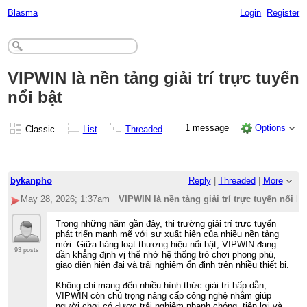
Blasma
Login
Register
VIPWIN là nền tảng giải trí trực tuyến
nổi bật
1 message
Options
Classic
List
Threaded
bykanpho
Reply
|
Threaded
|
More
May 28, 2026; 1:37am
VIPWIN là nền tảng giải trí trực tuyến nổi bậ
Trong những năm gần đây, thị trường giải trí trực tuyến
phát triển mạnh mẽ với sự xuất hiện của nhiều nền tảng
mới. Giữa hàng loạt thương hiệu nổi bật, VIPWIN đang
93 posts
dần khẳng định vị thế nhờ hệ thống trò chơi phong phú,
giao diện hiện đại và trải nghiệm ổn định trên nhiều thiết bị.
Không chỉ mang đến nhiều hình thức giải trí hấp dẫn,
VIPWIN còn chú trọng nâng cấp công nghệ nhằm giúp
người chơi có được trải nghiệm nhanh chóng, tiện lợi và