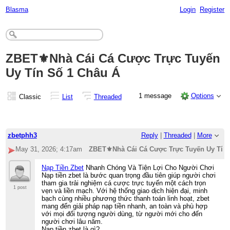
Blasma
Login
Register
ZBET⚜️Nhà Cái Cá Cược Trực Tuyến
Uy Tín Số 1 Châu Á
1 message
Options
Classic
List
Threaded
zbetphh3
Reply
|
Threaded
|
More
May 31, 2026; 4:17am
ZBET⚜️Nhà Cái Cá Cược Trực Tuyến Uy Tín 
Nạp Tiền Zbet
Nhanh Chóng Và Tiện Lợi Cho Người Chơi
Nạp tiền zbet là bước quan trọng đầu tiên giúp người chơi
tham gia trải nghiệm cá cược trực tuyến một cách trọn
1 post
vẹn và liền mạch. Với hệ thống giao dịch hiện đại, minh
bạch cùng nhiều phương thức thanh toán linh hoạt, zbet
mang đến giải pháp nạp tiền nhanh, an toàn và phù hợp
với mọi đối tượng người dùng, từ người mới cho đến
người chơi lâu năm.
Nạp tiền zbet là gì?