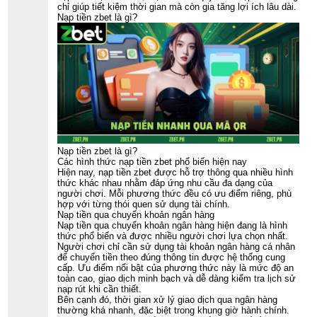
chỉ giúp tiết kiệm thời gian mà còn gia tăng lợi ích lâu dài.
Nạp tiền zbet là gì?
Nạp tiền zbet là gì?
Các hình thức nạp tiền zbet phổ biến hiện nay
Hiện nay, nạp tiền zbet được hỗ trợ thông qua nhiều hình
thức khác nhau nhằm đáp ứng nhu cầu đa dạng của
người chơi. Mỗi phương thức đều có ưu điểm riêng, phù
hợp với từng thói quen sử dụng tài chính.
Nạp tiền qua chuyển khoản ngân hàng
Nạp tiền qua chuyển khoản ngân hàng hiện đang là hình
thức phổ biến và được nhiều người chơi lựa chọn nhất.
Người chơi chỉ cần sử dụng tài khoản ngân hàng cá nhân
để chuyển tiền theo đúng thông tin được hệ thống cung
cấp. Ưu điểm nổi bật của phương thức này là mức độ an
toàn cao, giao dịch minh bạch và dễ dàng kiểm tra lịch sử
nạp rút khi cần thiết.
Bên cạnh đó, thời gian xử lý giao dịch qua ngân hàng
thường khá nhanh, đặc biệt trong khung giờ hành chính.