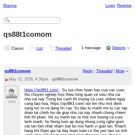
Blasma
Login
Register
qs88t1comom
1 message
Options
Classic
List
Threaded
qs88t1comom
Reply
|
Threaded
|
More
May 31, 2026; 4:36pm
qs88t1comom
https://qs88t1.com/
- Su lua chon hoan hao cua cac cuoc
thu chuyen nghiep Gioi thieu tong quan ve sieu nha cai
nha cai nay Trong boi canh thi truong ca cuoc online ngay
1 post
cang bao hoa, https://qs88t1.com/ noi len nhu mot diem
sang ruc ro va dang tin cay. Su dau tu manh me tu cac tap
doan tai chinh lon da giup nha cai nay nhanh chong chiem
linh thi phan. Voi su menh tao ra mot moi truong ca cuoc
lanh manh, he thong luon ap dung nhung cong nghe giam
sat tan tien nhat nham loai bo moi hanh vi gian lan. Khach
hang khi tham gia tai day hoan toan co the yen tam ve tinh