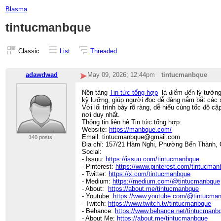
Blasma
tintucmanbque
Classic
List
Threaded
adawdwad
May 09, 2026; 12:44pm
tintucmanbque
Nền tảng
Tin tức tổng hợp
là điểm đến lý tưởng
kỹ lưỡng, giúp người đọc dễ dàng nắm bắt các 
Với lối trình bày rõ ràng, dễ hiểu cùng tốc độ cậ
nơi duy nhất.
Thông tin liên hệ Tin tức tổng hợp:
Website:
https://manbque.com/
Email: tintucmanbque@gmail.com
140 posts
Đia chỉ: 157/21 Hàm Nghi, Phường Bến Thành, 
Social:
- Issuu:
https://issuu.com/tintucmanbque
- Pinterest:
https://www.pinterest.com/tintucma
- Twitter:
https://x.com/tintucmanbque
- Medium:
https://medium.com/@tintucmanbque
- About:
https://about.me/tintucmanbque
- Youtube:
https://www.youtube.com/@tintucma
- Twitch:
https://www.twitch.tv/tintucmanbque
- Behance:
https://www.behance.net/tintucmanb
- About Me:
https://about.me/tintucmanbque