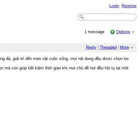
Login
Register
1 message
Options
Reply
|
Threaded
|
More
g đá, giải trí đến mẹo vặt cuộc sống, mọi nội dung đều được chọn lọc
lợi mà còn giúp tiết kiệm thời gian khi mọi chủ đề hot đều hội tụ tại một