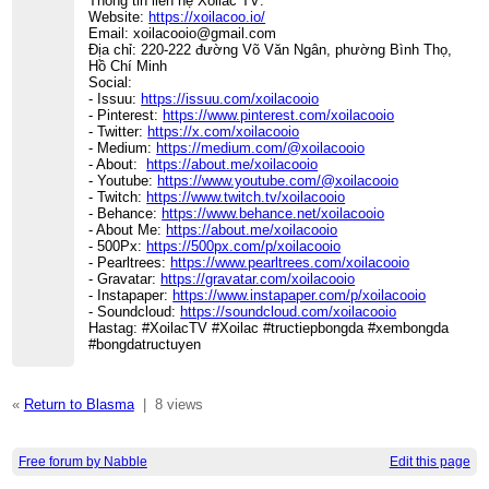
Thông tin liên hệ Xoilac TV:
Website:
https://xoilacoo.io/
Email: xoilacooio@gmail.com
Địa chỉ: 220-222 đường Võ Văn Ngân, phường Bình Thọ,
Hồ Chí Minh
Social:
- Issuu:
https://issuu.com/xoilacooio
- Pinterest:
https://www.pinterest.com/xoilacooio
- Twitter:
https://x.com/xoilacooio
- Medium:
https://medium.com/@xoilacooio
- About:
https://about.me/xoilacooio
- Youtube:
https://www.youtube.com/@xoilacooio
- Twitch:
https://www.twitch.tv/xoilacooio
- Behance:
https://www.behance.net/xoilacooio
- About Me:
https://about.me/xoilacooio
- 500Px:
https://500px.com/p/xoilacooio
- Pearltrees:
https://www.pearltrees.com/xoilacooio
- Gravatar:
https://gravatar.com/xoilacooio
- Instapaper:
https://www.instapaper.com/p/xoilacooio
- Soundcloud:
https://soundcloud.com/xoilacooio
Hastag: #XoilacTV #Xoilac #tructiepbongda #xembongda
#bongdatructuyen
«
Return to Blasma
|
8 views
Free forum by Nabble
Edit this page