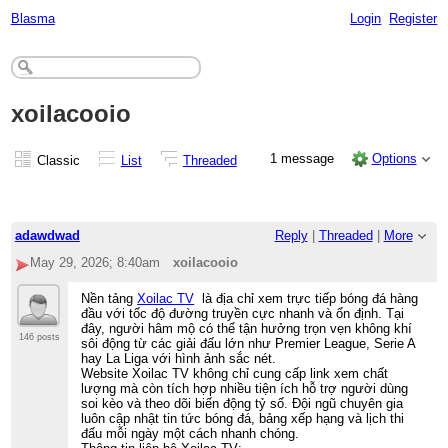
Blasma
Login
Register
xoilacooio
1 message
Options
Classic
List
Threaded
adawdwad
Reply
|
Threaded
|
More
May 29, 2026; 8:40am
xoilacooio
Nền tảng
Xoilac TV
là địa chỉ xem trực tiếp bóng đá hàng
đầu với tốc độ đường truyền cực nhanh và ổn định. Tại
đây, người hâm mộ có thể tận hưởng trọn vẹn không khí
146 posts
sôi động từ các giải đấu lớn như Premier League, Serie A
hay La Liga với hình ảnh sắc nét.
Website Xoilac TV không chỉ cung cấp link xem chất
lượng mà còn tích hợp nhiều tiện ích hỗ trợ người dùng
soi kèo và theo dõi biến động tỷ số. Đội ngũ chuyên gia
luôn cập nhật tin tức bóng đá, bảng xếp hạng và lịch thi
đấu mỗi ngày một cách nhanh chóng.